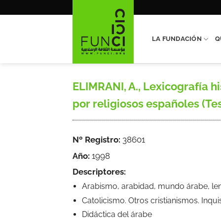
Saltar
al
contenido
LA FUNDACIÓN
Q
ELIMRANI, A., Lexicografía h
por religiosos españoles (Tesi
Nº Registro:
38601
Año:
1998
Descriptores:
Arabismo, arabidad, mundo árabe, leng
Catolicismo. Otros cristianismos. Inqu
Didáctica del árabe