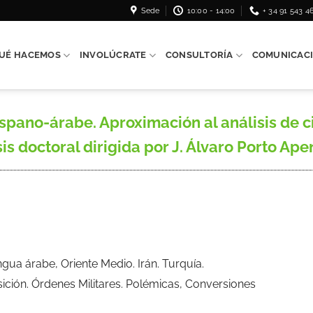
Sede
10:00 - 14:00
+ 34 91 543 4
UÉ HACEMOS
INVOLÚCRATE
CONSULTORÍA
COMUNICAC
ispano-árabe. Aproximación al análisis de 
s doctoral dirigida por J. Álvaro Porto Apen
ua árabe, Oriente Medio. Irán. Turquía.
isición. Órdenes Militares. Polémicas, Conversiones