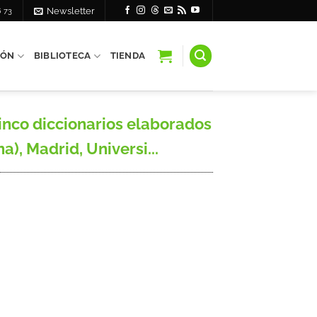
6 73
Newsletter
IÓN
BIBLIOTECA
TIENDA
cinco diccionarios elaborados
a), Madrid, Universi...