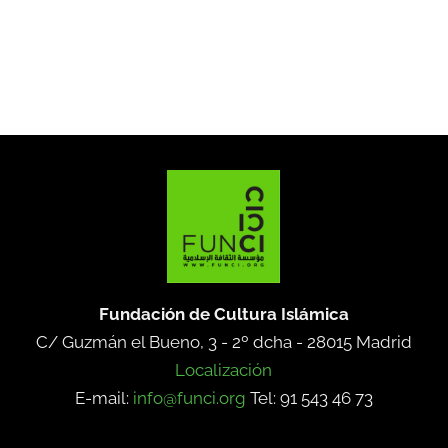
Fundación de Cultura Islámica
C/ Guzmán el Bueno, 3 - 2º dcha -
28015 Madrid
Localización
E-mail:
info@funci.org
Tel: 91 543 46 73