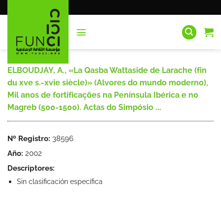
Saltar
al
contenido
ELBOUDJAY, A., «La Qasba Wattaside de Larache (fin
du xve s.-xvie siècle)» (Alvores do mundo moderno),
Mil anos de fortificações na Península Ibérica e no
Magreb (500-1500). Actas do Simpósio ...
Nº Registro:
38596
Año:
2002
Descriptores:
Sin clasificación específica