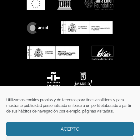
Utilizamos cookies propias y de terceros para fines analíticos y para
mostrarle publicidad personalizada en base a un perfil elaborado a partir
de sus hábitos de navegación (por ejemplo, páginas visitadas).
ACEPTO
INICIO
COMUNICACIÓN
CONTACTO
AVISO LEGAL
POLÍTICA DE PRIVACIDAD
POLÍTICA DE COOKIES