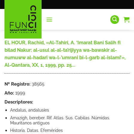
Saltar
al
contenido
EL HOUR, Rachid, «Al-Tahiri, A. ‘Imarat Bani Salih fi
bilad Nakur: al-usul al-al-ta’rijiyya wa-bawakir al-
numuww al-hadari wa-l-’umrani bi-l-garb al-islami’»,
Al-Qantara, XX, 1, 1999, pp. 25...
Nº Registro:
38565
Año:
1999
Descriptores:
Andalus, andalusíes
Amazigh, bereber. Rif. Atlas. Sus. Cabilas. Númidas.
Mauritanos antiguos
Historia. Datas. Efemérides