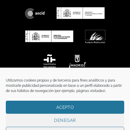
Utilizamos cookies propias y de terceros para fines analíticos y para
mostrarle publicidad personalizada en base a un perfil elaborado a partir
de sus hábitos de navegación (por ejemplo, páginas visitadas).
ACEPTO
INICIO
COMUNICACIÓN
CONTACTO
AVISO LEGAL
POLÍTICA DE PRIVACIDAD
POLÍTICA DE COOKIES
TÉRMINOS Y CONDICIONES
DENEGAR
Copyright 2026 ©
Funci
FUNCI es titular de los derechos de propiedad