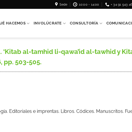
Sede
10:00 - 14:00
+ 34 91 543 4
UÉ HACEMOS
INVOLÚCRATE
CONSULTORÍA
COMUNICAC
Kitab al-tamhid li-qawa’id al-tawhid y Kitab
6, pp. 503-505.
ogía. Editoriales e imprentas. Libros. Códices. Manuscritos. 