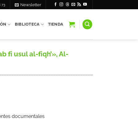
6 73
Newsletter
IÓN
BIBLIOTECA
TIENDA
 fi usul al-fiqh’», Al-
Fuentes documentales