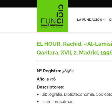
Saltar
al
contenido
LA FUNDACIÓN
Q
EL HOUR, Rachid, «Al-Lamisi. ‘
Qantara, XVII, 2, Madrid, 199
Nº Registro:
38562
Año:
1996
Descriptores:
Bibliografía. Biblioteconomía. Codicol
Islam, musulmán