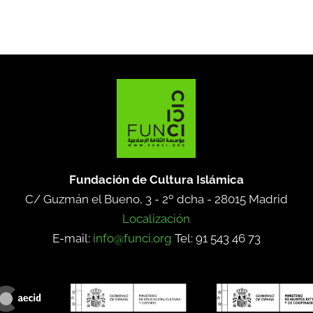
Fundación de Cultura Islámica
C/ Guzmán el Bueno, 3 - 2º dcha -
28015 Madrid
Localización
E-mail:
info@funci.org
Tel: 91 543 46 73