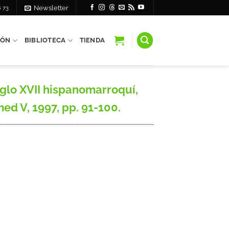
6 73
Newsletter
IÓN
BIBLIOTECA
TIENDA
 siglo XVII hispanomarroquí,
d V, 1997, pp. 91-100.