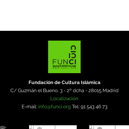
Fundación de Cultura Islámica
C/ Guzmán el Bueno, 3 - 2º dcha -
28015 Madrid
Localización
E-mail:
info@funci.org
Tel: 91 543 46 73