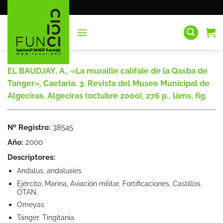
Saltar
al
contenido
EL BAUDJAY, A., «La muraille califale de la Qasba de
Tanger», Caetaria. 3. Revista del Museo Municipal de
Algeciras. Algeciras (octubre 2000), 276 p., láms, fig.
Nº Registro:
38545
Año:
2000
Descriptores:
Andalus, andalusíes
Ejército, Marina, Aviación militar, Fortificaciones, Castillos.
OTAN.
Omeyas
Tánger. Tingitania