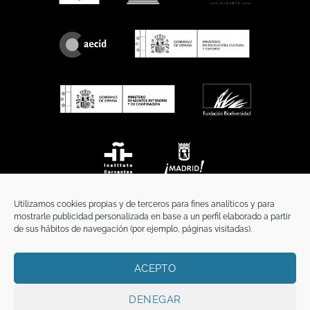
Utilizamos cookies propias y de terceros para fines analíticos y para
mostrarle publicidad personalizada en base a un perfil elaborado a partir
de sus hábitos de navegación (por ejemplo, páginas visitadas).
ACEPTO
INICIO
COMUNICACIÓN
CONTACTO
AVISO LEGAL
POLÍTICA DE PRIVACIDAD
POLÍTICA DE COOKIES
TÉRMINOS Y CONDICIONES
DENEGAR