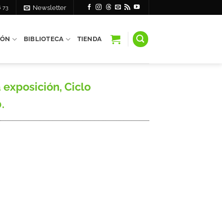
6 73
Newsletter
IÓN
BIBLIOTECA
TIENDA
a exposición, Ciclo
.