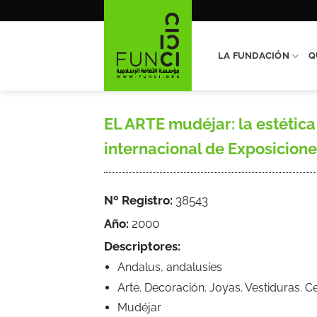
Saltar
al
contenido
LA FUNDACIÓN
Q
EL ARTE mudéjar: la estética 
internacional de Exposicione
Nº Registro:
38543
Año:
2000
Descriptores:
Andalus, andalusíes
Arte. Decoración. Joyas. Vestiduras. C
Mudéjar