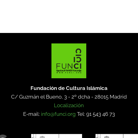
Fundación de Cultura Islámica
C/ Guzmán el Bueno, 3 - 2º dcha -
28015 Madrid
Localización
E-mail:
info@funci.org
Tel: 91 543 46 73