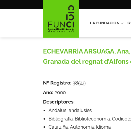
Saltar
al
contenido
LA FUNDACIÓN
Q
ECHEVARRÍA ARSUAGA, Ana, «R
Granada del regnat d’Alfons 
Nº Registro:
38519
Año:
2000
Descriptores:
Andalus, andalusíes
Bibliografía. Biblioteconomía. Codicol
Cataluña. Autonomía. Idioma