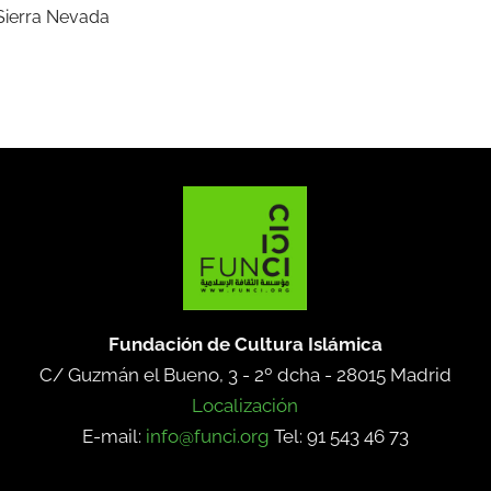
 Sierra Nevada
Fundación de Cultura Islámica
C/ Guzmán el Bueno, 3 - 2º dcha -
28015 Madrid
Localización
E-mail:
info@funci.org
Tel: 91 543 46 73