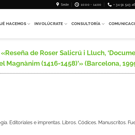
Sede
10:00 - 14:00
+ 34 91 543 4
UÉ HACEMOS
INVOLÚCRATE
CONSULTORÍA
COMUNICAC
eseña de Roser Salicrú i Lluch, ‘Document
el Magnànim (1416-1458)’» (Barcelona, 1999)
ogía. Editoriales e imprentas. Libros. Códices. Manuscritos. 