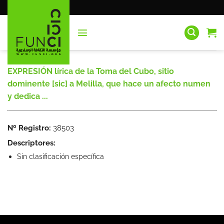
Saltar
al
contenido
EXPRESIÓN lí
rica de la Toma del Cubo, sitio
dominente [sic] a Melilla, que hace un afecto numen
y dedica ...
Nº Registro:
38503
Descriptores:
Sin clasificación específica