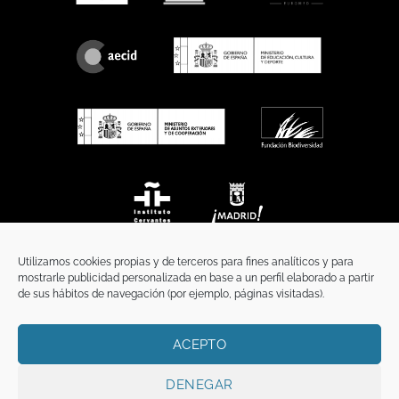
Utilizamos cookies propias y de terceros para fines analíticos y para
mostrarle publicidad personalizada en base a un perfil elaborado a partir
de sus hábitos de navegación (por ejemplo, páginas visitadas).
ACEPTO
INICIO
COMUNICACIÓN
CONTACTO
AVISO LEGAL
POLÍTICA DE PRIVACIDAD
POLÍTICA DE COOKIES
TÉRMINOS Y CONDICIONES
DENEGAR