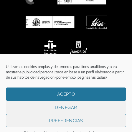
Utilizamos cookies propias y de terceros para fines analíticos y para
mostrarle publicidad personalizada en base a un perfil elaborado a partir
de sus hábitos de navegación (por ejemplo, páginas visitadas).
ACEPTO
INICIO
COMUNICACIÓN
CONTACTO
AVISO LEGAL
POLÍTICA DE PRIVACIDAD
POLÍTICA DE COOKIES
TÉRMINOS Y CONDICIONES
DENEGAR
Copyright 2026 ©
Funci
FUNCI es titular de los derechos de propiedad
intelectual e industrial de este sitio web, y es también titular o tiene la
PREFERENCIAS
correspondiente licencia sobre los derechos de propiedad intelectual,
industrial y de imagen sobre los contenidos disponibles a través del mismo.