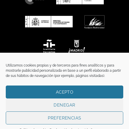
Utilizamos cookies propias y de terceros para fines analíticos y para
mostrarle publicidad personalizada en base a un perfil elaborado a partir
de sus hábitos de navegación (por ejemplo, páginas visitadas).
ACEPTO
INICIO
COMUNICACIÓN
CONTACTO
AVISO LEGAL
POLÍTICA DE PRIVACIDAD
POLÍTICA DE COOKIES
TÉRMINOS Y CONDICIONES
DENEGAR
Copyright 2026 ©
Funci
FUNCI es titular de los derechos de propiedad
intelectual e industrial de este sitio web, y es también titular o tiene la
PREFERENCIAS
correspondiente licencia sobre los derechos de propiedad intelectual,
industrial y de imagen sobre los contenidos disponibles a través del mismo.