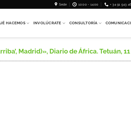
Sede
10:00 - 14:00
+ 34 91 543 4
UÉ HACEMOS
INVOLÚCRATE
CONSULTORÍA
COMUNICAC
iba’, Madrid)», Diario de África. Tetuán, 11