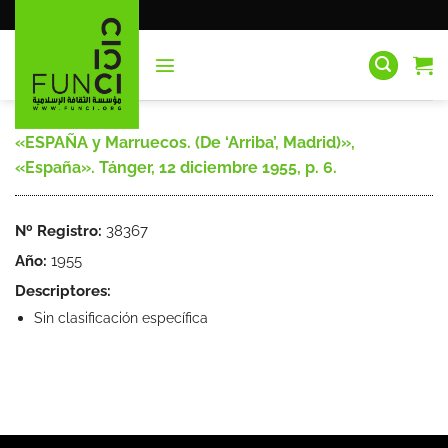
Saltar
al
contenido
«ESPAÑA y Marruecos. (De ‘Arriba’, Madrid)»,
«España». Tánger, 12 diciembre 1955, p. 6.
Nº Registro:
38367
Año:
1955
Descriptores:
Sin clasificación específica