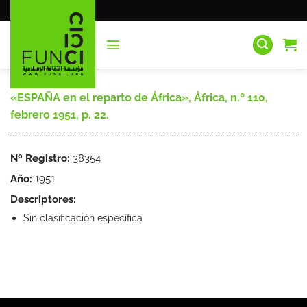
Saltar
al
contenido
«ESPAÑA en el reparto de África», África, n.º 110,
febrero 1951, p. 22.
Nº Registro:
38354
Año:
1951
Descriptores:
Sin clasificación específica