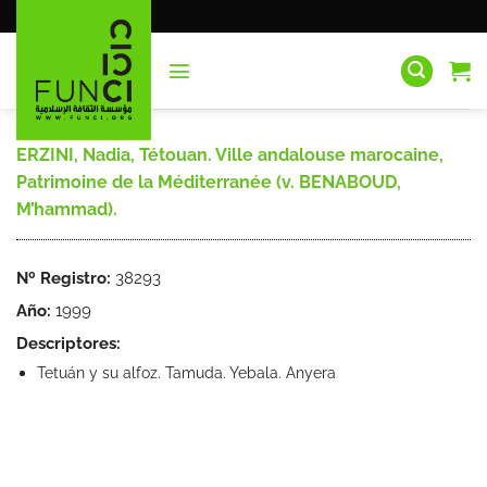
Saltar
al
contenido
ERZINI, Nadia, Tétouan. Ville andalouse marocaine,
Patrimoine de la Méditerranée (v. BENABOUD,
M’hammad).
Nº Registro:
38293
Año:
1999
Descriptores:
Tetuán y su alfoz. Tamuda. Yebala. Anyera