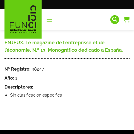
Saltar
al
contenido
ENJEUX. Le magazine de l’entreprisse et de
l’économie. N.º 13. Monográfico dedicado a España.
Nº Registro:
38247
Año:
1
Descriptores:
Sin clasificación específica