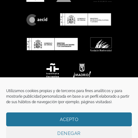
Utilizamos cookies propias y de terceros para fines analíticos y para
mostrarle publicidad personalizada en base a un perfil elaborado a partir
de sus hábitos de navegación (por ejemplo, páginas visitadas).
ACEPTO
INICIO
COMUNICACIÓN
CONTACTO
AVISO LEGAL
POLÍTICA DE PRIVACIDAD
POLÍTICA DE COOKIES
TÉRMINOS Y CONDICIONES
DENEGAR