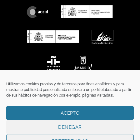
Utilizamos cookies propias y de terceros para fines analíticos y para
mostrarle publicidad personalizada en base a un perfil elaborado a partir
de sus hábitos de navegación (por ejemplo, páginas visitadas).
ACEPTO
INICIO
COMUNICACIÓN
CONTACTO
AVISO LEGAL
POLÍTICA DE PRIVACIDAD
POLÍTICA DE COOKIES
TÉRMINOS Y CONDICIONES
DENEGAR
Copyright 2026 ©
Funci
FUNCI es titular de los derechos de propiedad