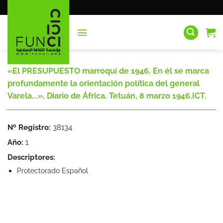
Saltar
al
contenido
«El PRESUPUESTO marroquí de 1946. En él se marca
profundamente la orientación política del general
Varela...», Diario de África. Tetuán, 8 marzo 1946.ICT.
Nº Registro:
38134
Año:
1
Descriptores:
Protectorado Español