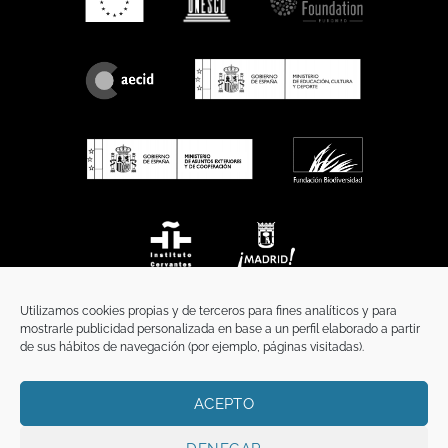
Utilizamos cookies propias y de terceros para fines analíticos y para
mostrarle publicidad personalizada en base a un perfil elaborado a partir
de sus hábitos de navegación (por ejemplo, páginas visitadas).
ACEPTO
INICIO
COMUNICACIÓN
CONTACTO
AVISO LEGAL
POLÍTICA DE PRIVACIDAD
POLÍTICA DE COOKIES
TÉRMINOS Y CONDICIONES