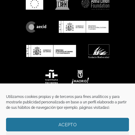
Utilizamos cookies propias y de terceros para fines analíticos y para
mostrarle publicidad personalizada en base a un perfil elaborado a partir
de sus hábitos de navegación (por ejemplo, páginas visitadas).
ACEPTO
INICIO
COMUNICACIÓN
CONTACTO
AVISO LEGAL
POLÍTICA DE PRIVACIDAD
POLÍTICA DE COOKIES