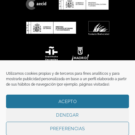
Utilizamos cookies propias y de terceros para fines analíticos y para
mostrarle publicidad personalizada en base a un perfil elaborado a partir
de sus hábitos de navegación (por ejemplo, páginas visitadas).
ACEPTO
INICIO
COMUNICACIÓN
CONTACTO
AVISO LEGAL
POLÍTICA DE PRIVACIDAD
POLÍTICA DE COOKIES
TÉRMINOS Y CONDICIONES
DENEGAR
Copyright 2026 ©
Funci
FUNCI es titular de los derechos de propiedad
intelectual e industrial de este sitio web, y es también titular o tiene la
PREFERENCIAS
correspondiente licencia sobre los derechos de propiedad intelectual,