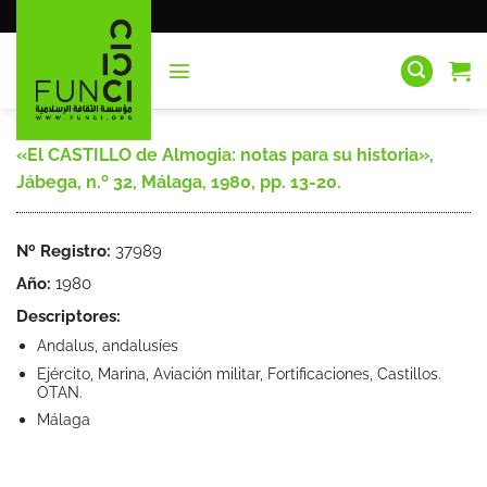
Saltar
al
contenido
«El CASTILLO de Almogia: notas para su historia»,
Jábega, n.º 32, Málaga, 1980, pp. 13-20.
Nº Registro:
37989
Año:
1980
Descriptores:
Andalus, andalusíes
Ejército, Marina, Aviación militar, Fortificaciones, Castillos.
OTAN.
Málaga