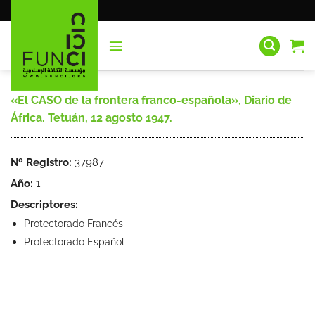
Saltar
al
contenido
«El CASO de la frontera franco-española», Diario de
África. Tetuán, 12 agosto 1947.
Nº Registro:
37987
Año:
1
Descriptores:
Protectorado Francés
Protectorado Español