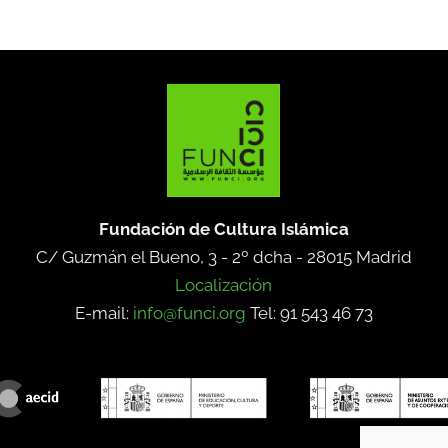
Fundación de Cultura Islámica
C/ Guzmán el Bueno, 3 - 2º dcha -
28015 Madrid
Localización
E-mail:
info@funci.org
Tel: 91 543 46 73