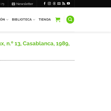
6 73
Newsletter
IÓN
BIBLIOTECA
TIENDA
x, n.º 13, Casablanca, 1989,