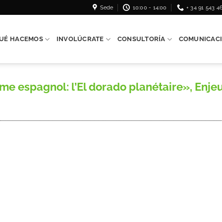
Sede
10:00 - 14:00
+ 34 91 543 4
UÉ HACEMOS
INVOLÚCRATE
CONSULTORÍA
COMUNICAC
me espagnol: l’El dorado planétaire», Enjeu