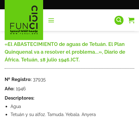
Saltar
al
contenido
«El ABASTECIMIENTO de aguas de Tetuán. El Plan
Quinquenal va a resolver el problema...», Diario de
África. Tetuán, 18 julio 1946.ICT.
Nº Registro:
37935
Año:
1946
Descriptores:
Agua
Tetuán y su alfoz. Tamuda. Yebala. Anyera