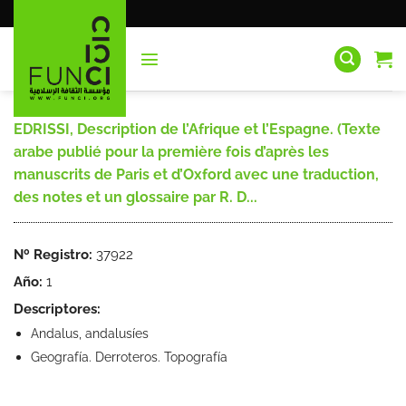
Saltar
al
contenido
EDRISSI, Description de l’Afrique et l’Espagne. (Texte
arabe publié pour la première fois d’après les
manuscrits de Paris et d’Oxford avec une traduction,
des notes et un glossaire par R. D...
Nº Registro:
37922
Año:
1
Descriptores:
Andalus, andalusíes
Geografía. Derroteros. Topografía