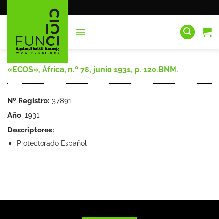
Saltar
al
contenido
«ECOS», África, n.º 78, junio 1931, p. 120.BNM.
Nº Registro:
37891
Año:
1931
Descriptores:
Protectorado Español