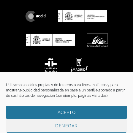
Utilizamos cookies propias y de terceros para fines analíticos y para
mostrarle publicidad personalizada en base a un perfil elaborado a partir
de sus hábitos de navegación (por ejemplo, páginas visitadas).
ACEPTO
INICIO
COMUNICACIÓN
CONTACTO
AVISO LEGAL
POLÍTICA DE PRIVACIDAD
POLÍTICA DE COOKIES
TÉRMINOS Y CONDICIONES
DENEGAR
Copyright 2026 ©
Funci
FUNCI es titular de los derechos de propiedad