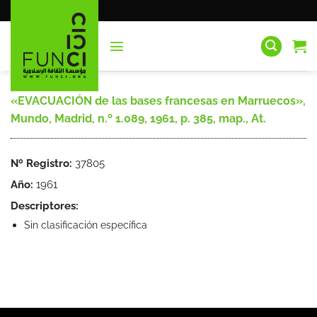
Saltar
al
contenido
«EVACUACIÓN de las bases francesas en Marruecos»,
Mundo, Madrid, n.º 1.089, 1961, p. 385, map., At.
Nº Registro:
37805
Año:
1961
Descriptores:
Sin clasificación específica