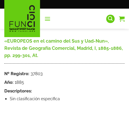
Saltar
al
contenido
«EUROPEOS en el camino del Sus y Uad-Nun»,
Revista de Geografía Comercial, Madrid, I, 1885-1886,
pp. 299-301, At.
Nº Registro:
37803
Año:
1885
Descriptores:
Sin clasificación específica