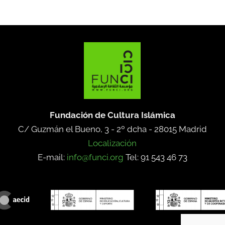
Fundación de Cultura Islámica
C/ Guzmán el Bueno, 3 - 2º dcha -
28015 Madrid
Localización
E-mail:
info@funci.org
Tel: 91 543 46 73