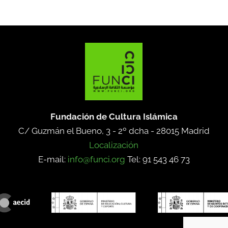
Fundación de Cultura Islámica
C/ Guzmán el Bueno, 3 - 2º dcha -
28015 Madrid
Localización
E-mail:
info@funci.org
Tel: 91 543 46 73