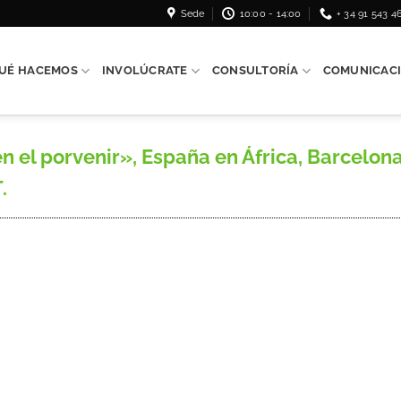
Sede
10:00 - 14:00
+ 34 91 543 4
UÉ HACEMOS
INVOLÚCRATE
CONSULTORÍA
COMUNICAC
 el porvenir», España en África, Barcelona,
.