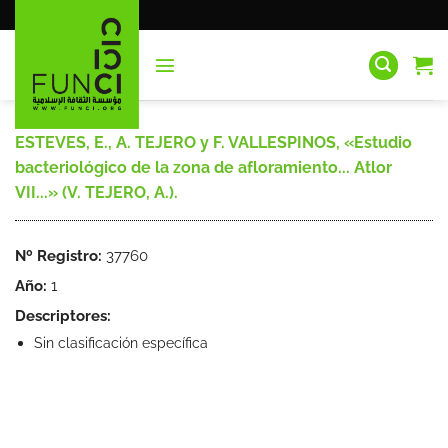
Saltar
al
contenido
ESTEVES, E., A. TEJERO y F. VALLESPINOS, «Estudio
bacteriológico de la zona de afloramiento... Atlor
VII...» (V. TEJERO, A.).
Nº Registro:
37760
Año:
1
Descriptores:
Sin clasificación específica