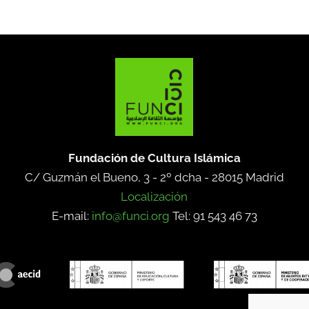
Fundación de Cultura Islámica
C/ Guzmán el Bueno, 3 - 2º dcha -
28015 Madrid
Localización
E-mail:
info@funci.org
Tel: 91 543 46 73