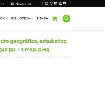
6 73
Newsletter
IÓN
BIBLIOTECA
TIENDA
ro geográfico, estadístico,
342 pp. + 1 map. pleg.