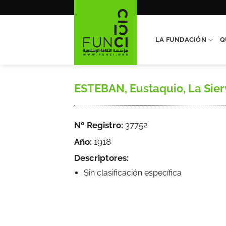
Saltar
al
contenido
LA FUNDACIÓN
Q
ESTEBAN, Eustaquio, La Sierva 
Nº Registro:
37752
Año:
1918
Descriptores:
Sin clasificación específica