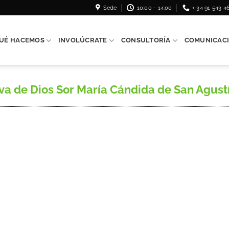
Sede
10:00 - 14:00
+ 34 91 543 4
UÉ HACEMOS
INVOLÚCRATE
CONSULTORÍA
COMUNICAC
de Dios Sor María Cándida de San Agustín, s. 