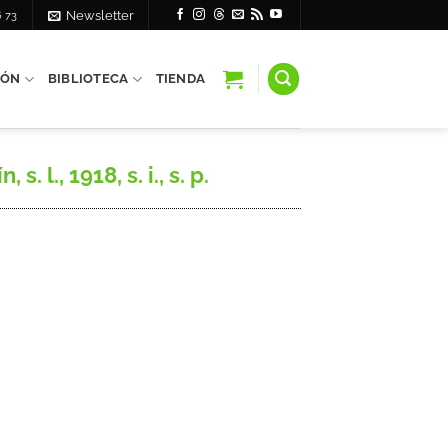
6 73
Newsletter
IÓN
BIBLIOTECA
TIENDA
l., 1918, s. i., s. p.