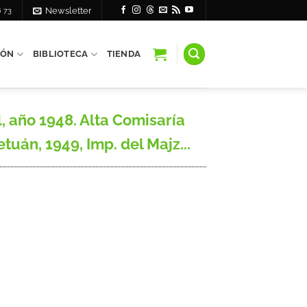
6 73
Newsletter
IÓN
BIBLIOTECA
TIENDA
, año 1948. Alta Comisaría
uán, 1949, Imp. del Majz...