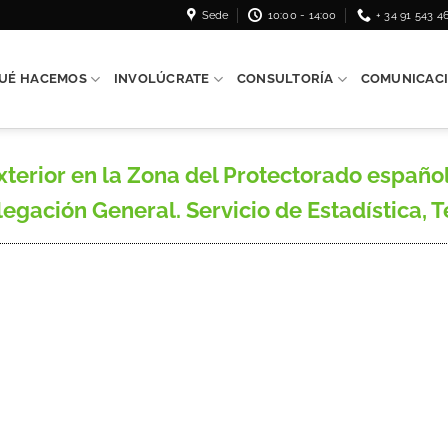
Sede
10:00 - 14:00
+ 34 91 543 4
UÉ HACEMOS
INVOLÚCRATE
CONSULTORÍA
COMUNICAC
erior en la Zona del Protectorado español
ación General. Servicio de Estadística, Tet