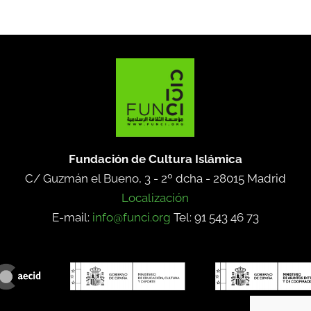
Fundación de Cultura Islámica
C/ Guzmán el Bueno, 3 - 2º dcha -
28015 Madrid
Localización
E-mail:
info@funci.org
Tel: 91 543 46 73