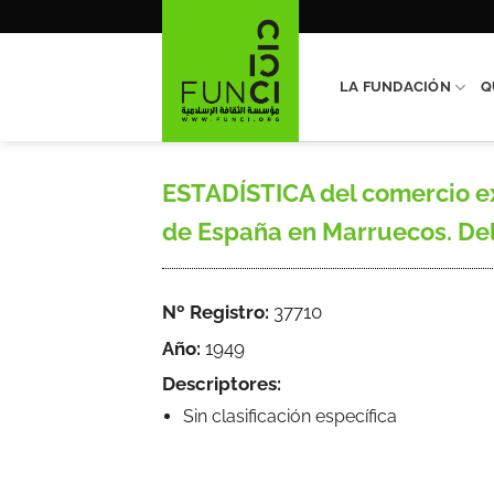
Saltar
al
contenido
LA FUNDACIÓN
Q
ESTADÍSTICA del comercio ext
de España en Marruecos. Deleg
Nº Registro:
37710
Año:
1949
Descriptores:
Sin clasificación específica