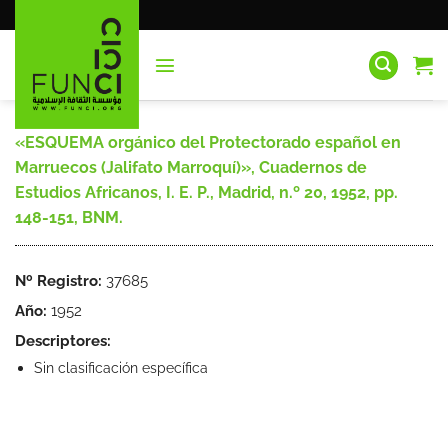
Saltar
al
contenido
«ESQUEMA orgánico del Protectorado español en
Marruecos (Jalifato Marroquí)», Cuadernos de
Estudios Africanos, I. E. P., Madrid, n.º 20, 1952, pp.
148-151, BNM.
Nº Registro:
37685
Año:
1952
Descriptores:
Sin clasificación específica