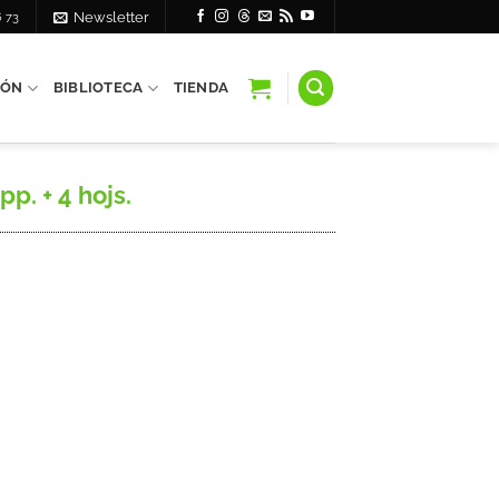
6 73
Newsletter
IÓN
BIBLIOTECA
TIENDA
p. + 4 hojs.