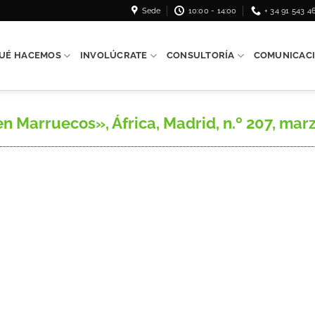
Sede
10:00 - 14:00
+ 34 91 543 4
UÉ HACEMOS
INVOLÚCRATE
CONSULTORÍA
COMUNICAC
arruecos», África, Madrid, n.º 207, marzo