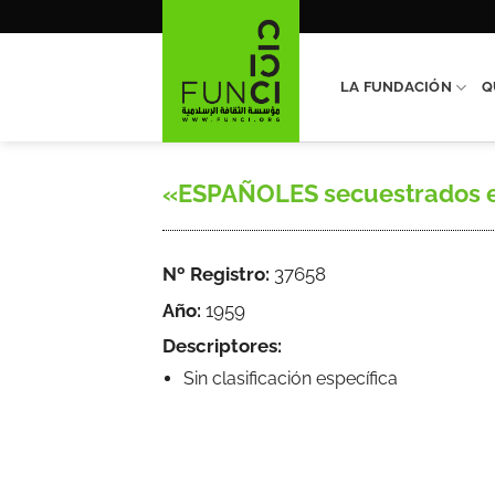
Saltar
al
contenido
LA FUNDACIÓN
Q
«ESPAÑOLES secuestrados en M
Nº Registro:
37658
Año:
1959
Descriptores:
Sin clasificación específica