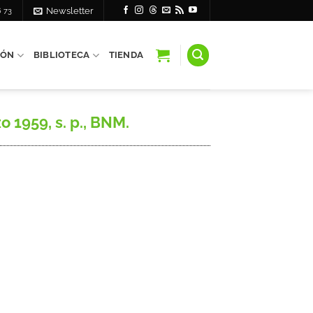
6 73
Newsletter
IÓN
BIBLIOTECA
TIENDA
 1959, s. p., BNM.