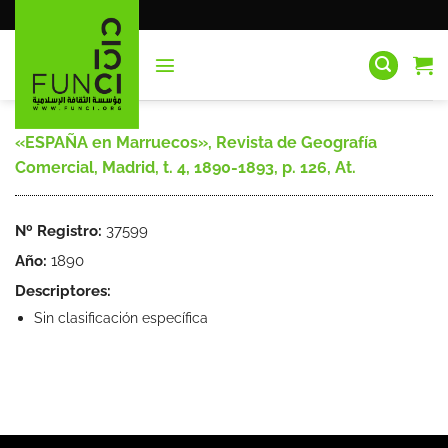
Saltar
al
contenido
«ESPAÑA en Marruecos», Revista de Geografía
Comercial, Madrid, t. 4, 1890-1893, p. 126, At.
Nº Registro:
37599
Año:
1890
Descriptores:
Sin clasificación específica