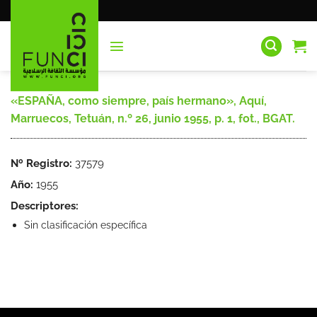
Saltar
al
contenido
«ESPAÑA, como siempre, país hermano», Aquí,
Marruecos, Tetuán, n.º 26, junio 1955, p. 1, fot., BGAT.
Nº Registro:
37579
Año:
1955
Descriptores:
Sin clasificación específica