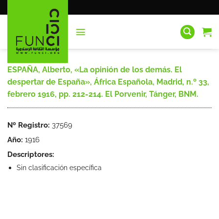
Saltar
al
contenido
ESPAÑA, Alberto, «La opinión de los demás. El
despertar de España», África Española, Madrid, n.º 33,
febrero 1916, pp. 212-214. El Porvenir, Tánger, BNM.
Nº Registro:
37569
Año:
1916
Descriptores:
Sin clasificación específica