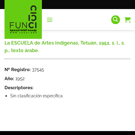
Saltar
al
contenido
La ESCUELA de Artes Indígenas, Tetuán, 1952, s. i., s.
p., texto árabe.
Nº Registro:
37545
Año:
1952
Descriptores:
Sin clasificación específica