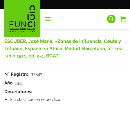
Saltar
al
contenido
ESCUDER, José María, «Zonas de influencia. Ceuta y
Tetuán», España en África, Madrid-Barcelona, n.º 102,
junio 1911, pp. 2-4, BGAT.
Nº Registro:
37543
Año:
1911
Descriptores:
Sin clasificación específica