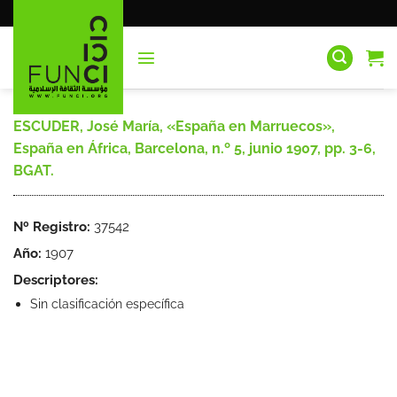
Saltar
al
contenido
ESCUDER, José María, «España en Marruecos»,
España en África, Barcelona, n.º 5, junio 1907, pp. 3-6,
BGAT.
Nº Registro:
37542
Año:
1907
Descriptores:
Sin clasificación específica