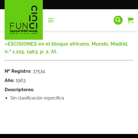
Saltar
al
contenido
«ESCISIONES en el bloque africano, Mundo, Madrid,
n.º 1.215, 1963, p. 2, At.
Nº Registro:
37534
Año:
1963
Descriptores:
Sin clasificación específica