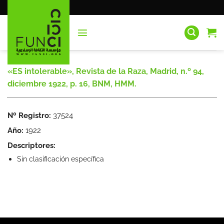
Saltar
al
contenido
«ES intolerable», Revista de la Raza, Madrid, n.º 94,
diciembre 1922, p. 16, BNM, HMM.
Nº Registro:
37524
Año:
1922
Descriptores:
Sin clasificación específica