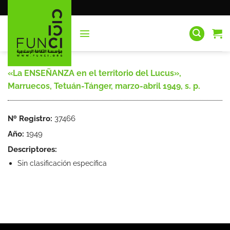
Saltar
al
contenido
«La ENSEÑANZA en el territorio del Lucus»,
Marruecos, Tetuán-Tánger, marzo-abril 1949, s. p.
Nº Registro:
37466
Año:
1949
Descriptores:
Sin clasificación específica